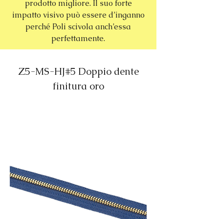
prodotto migliore. Il suo forte
impatto visivo può essere d’inganno
perché Poli scivola anch’essa
perfettamente.
Z5-MS-HJ#5 Doppio dente
finitura oro