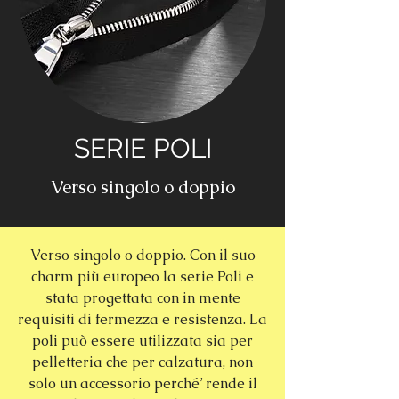
SERIE POLI
Verso singolo o doppio
Verso singolo o doppio. Con il suo
charm più europeo la serie Poli e
stata progettata con in mente
requisiti di fermezza e resistenza. La
poli può essere utilizzata sia per
pelletteria che per calzatura, non
solo un accessorio perché’ rende il